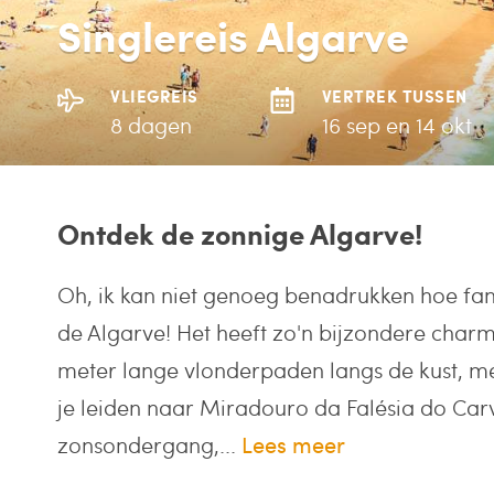
Singlereis Algarve
VLIEGREIS
VERTREK TUSSEN
8 dagen
16 sep en 14 okt
Ontdek de zonnige Algarve!
Oh, ik kan niet genoeg benadrukken hoe fant
de Algarve! Het heeft zo'n bijzondere charm
meter lange vlonderpaden langs de kust, me
je leiden naar Miradouro da Falésia do Carv
zonsondergang,...
Lees meer