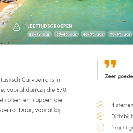
LEEFTIJDSGROEPEN
22-39 jaar
30-45 jaar
40-55 jaar
50-65 jaar
Zeer goede 
astisch Carvoeiro is in
e, vooral dankzij die 570
t rotsen en trappen die
4 sterre
oeiro. Daar, vooral bij
Dichtbij
Prachtige