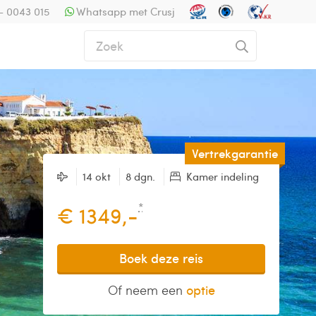
- 0043 015
Whatsapp met Crusj
Vertrekgarantie
14 okt
8 dgn.
Kamer indeling
*
€ 1349,-
Boek deze reis
Of neem een
optie