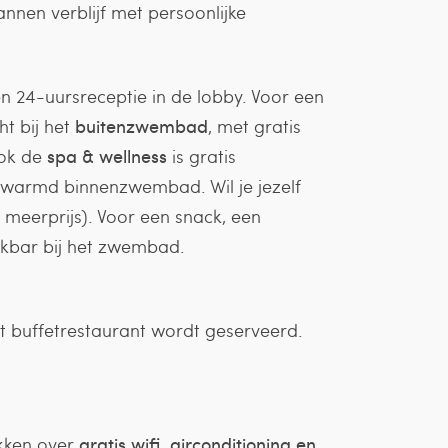
nnen verblijf met persoonlijke
een 24-uursreceptie in de lobby. Voor een
ht bij het
buitenzwembad
, met gratis
Ook de
spa & wellness
is gratis
erwarmd binnenzwembad. Wil je jezelf
eerprijs). Voor een snack, een
ackbar bij het zwembad.
het buffetrestaurant wordt geserveerd.
ikken over
gratis wifi, airconditioning en