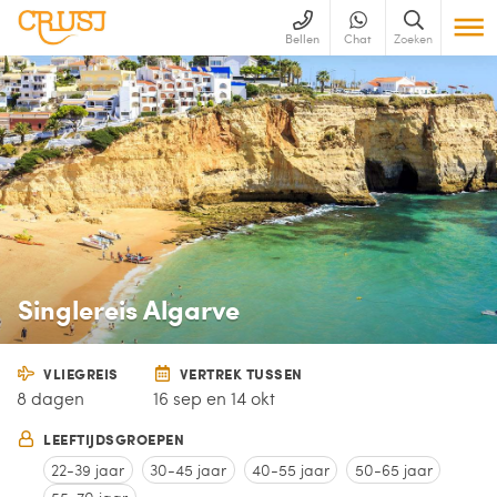
Bellen
Chat
Zoeken
Singlereis Algarve
VLIEGREIS
VERTREK TUSSEN
8 dagen
16 sep en 14 okt
LEEFTIJDSGROEPEN
22-39 jaar
30-45 jaar
40-55 jaar
50-65 jaar