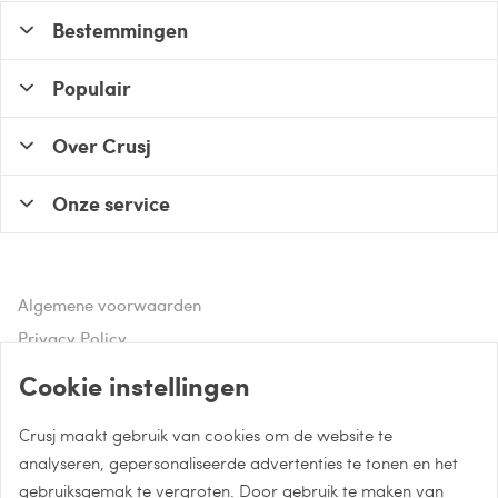
Bestemmingen
Populair
Over Crusj
Onze service
Algemene voorwaarden
Privacy Policy
Disclaimer
Cookie instellingen
Crusj maakt gebruik van cookies om de website te
Hulp of advies nodig?
analyseren, gepersonaliseerde advertenties te tonen en het
gebruiksgemak te vergroten. Door gebruik te maken van
Bel naar 085 - 0043 015