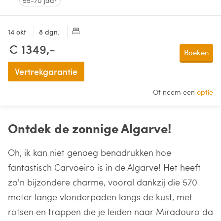
55-70 jaar
14 okt
8 dgn.
€ 1349,-
Boeken
Vertrekgarantie
Of neem een
optie
Ontdek de zonnige Algarve!
Oh, ik kan niet genoeg benadrukken hoe
fantastisch Carvoeiro is in de Algarve! Het heeft
zo'n bijzondere charme, vooral dankzij die 570
meter lange vlonderpaden langs de kust, met
rotsen en trappen die je leiden naar Miradouro da