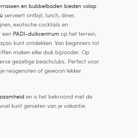
rassen en bubbelbaden bieden volop
lú
serveert ontbijt, lunch, diner,
jnen, exotische cocktails en
er een
PADI-duikcentrum
op het terrein,
açao kunt ontdekken. Van beginners tot
riffen maken elke duik bijzonder. Op
verse gezellige beachclubs. Perfect voor
 je reisgenoten of gewoon lekker
zaamheid
en is het bekroond met de
oel kunt genieten van je vakantie.