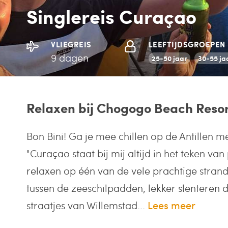
Singlereis Curaçao
VLIEGREIS
LEEFTIJDSGROEPEN
9 dagen
25-50 jaar
30-55 ja
Relaxen bij Chogogo Beach Resort
Bon Bini! Ga je mee chillen op de Antillen me
"Curaçao staat bij mij altijd in het teken va
relaxen op één van de vele prachtige stran
tussen de zeeschilpadden, lekker slenteren 
straatjes van Willemstad...
Lees meer