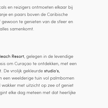
cals en reizigers ontmoeten elkaar bij
oranje en paars boven de Caribische
 of gewoon te genieten van de sfeer en
 alles samenkomt.
Beach Resort
, gelegen in de levendige
sbasis om Curaçao te ontdekken, met een
. De vrolijk gekleurde
studio’s,
in een weelderige tuin vol palmbomen
d wakker met uitzicht op zee of geniet
gint elke dag meteen met dat heerlijke