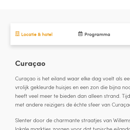
Locatie & hotel
Programma
Curaçao
Curaçao is het eiland waar elke dag voelt als e
vrolijk gekleurde huisjes en een zon die bijna no
heeft veel meer te bieden dan alleen strand. Tij
met andere reizigers de échte sfeer van Curaça
Slenter door de charmante straatjes van Willem
lokale marktjes zorgen voor dat typische eilandg