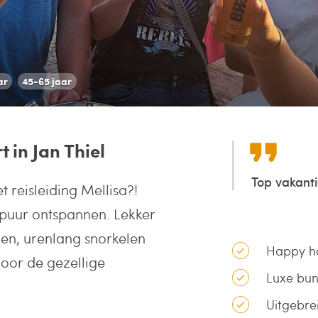
ar
45-65 jaar
 in Jan Thiel
Top vakant
t reisleiding Mellisa?!
n puur ontspannen. Lekker
den, urenlang snorkelen
Happy h
door de gezellige
Luxe bun
Uitgebrei