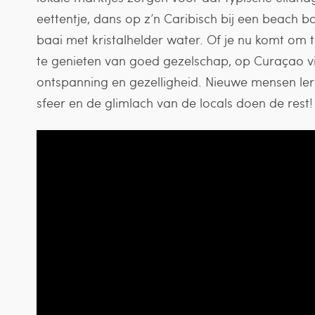
eettentje, dans op z’n Caribisch bij een beach 
baai met kristalhelder water. Of je nu komt om t
te genieten van goed gezelschap, op Curaçao vin
ontspanning en gezelligheid. Nieuwe mensen ler
sfeer en de glimlach van de locals doen de rest!