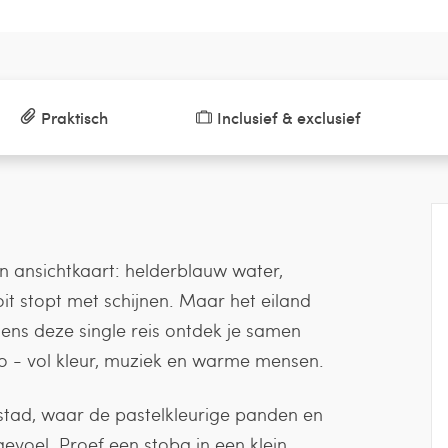
Praktisch
Inclusief & exclusief
en ansichtkaart: helderblauw water,
oit stopt met schijnen. Maar het eiland
dens deze single reis ontdek je samen
o - vol kleur, muziek en warme mensen.
stad, waar de pastelkleurige panden en
evoel. Proef een stoba in een klein