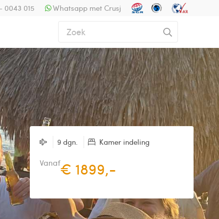
- 0043 015
Whatsapp met Crusj
9 dgn.
Kamer indeling
Vanaf
€ 1899,-