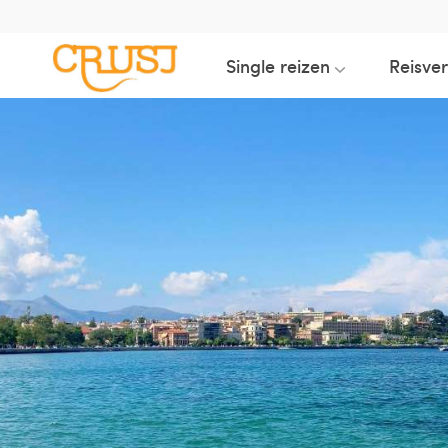
Single reizen
Reisve