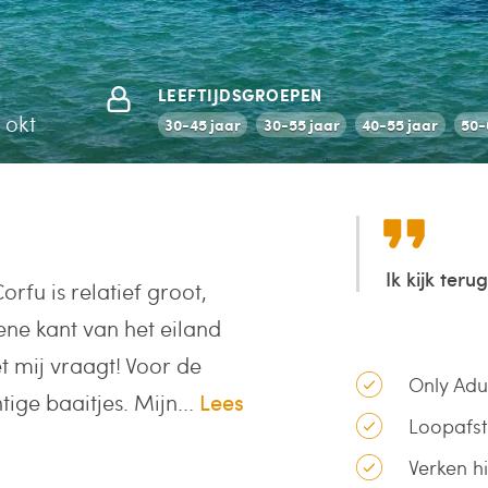
LEEFTIJDSGROEPEN
 okt
30-45 jaar
30-55 jaar
40-55 jaar
50-
Ik kijk teru
orfu is relatief groot,
ene kant van het eiland
et mij vraagt! Voor de
Only Adu
tige baaitjes. Mijn...
Lees
Loopafst
Verken h