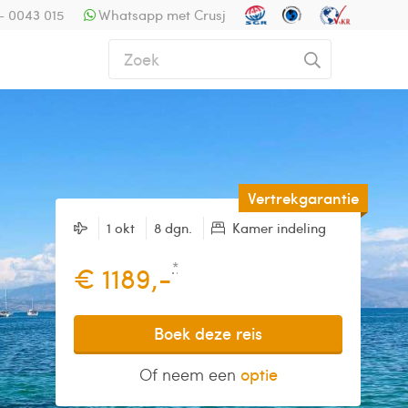
- 0043 015
Whatsapp met Crusj
Vertrekgarantie
1 okt
8 dgn.
Kamer indeling
*
€ 1189,-
Boek deze reis
Of neem een
optie