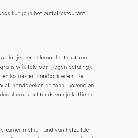
tends kun je in het buffetrestaurant
zodat je hier helemaal tot rust kunt
atis wifi, telefoon (tegen betaling),
t en koffie- en theefaciliteiten. De
oilet, handdoeken en föhn. Bovendien
ideaal om ’s ochtends van je koffie te
e de kamer met iemand van hetzelfde