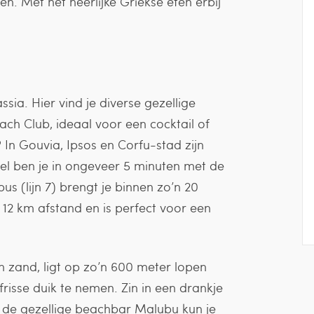
. Met het heerlijke Griekse eten erbij
assia. Hier vind je diverse gezellige
ach Club, ideaal voor een cocktail of
 In Gouvia, Ipsos en Corfu-stad zijn
el ben je in ongeveer 5 minuten met de
us (lijn 7) brengt je binnen zo’n 20
 12 km afstand en is perfect voor een
n zand, ligt op zo’n 600 meter lopen
frisse duik te nemen. Zin in een drankje
ij de gezellige beachbar Malubu kun je