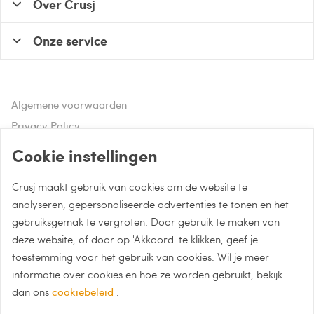
Over Crusj
Onze service
Algemene voorwaarden
Privacy Policy
Disclaimer
Cookie instellingen
Crusj maakt gebruik van cookies om de website te
Hulp of advies nodig?
analyseren, gepersonaliseerde advertenties te tonen en het
gebruiksgemak te vergroten. Door gebruik te maken van
Bel naar 085 - 0043 015
deze website, of door op 'Akkoord' te klikken, geef je
Whatsapp met Crusj
toestemming voor het gebruik van cookies. Wil je meer
informatie over cookies en hoe ze worden gebruikt, bekijk
info@crusj.com
dan ons
cookiebeleid
.