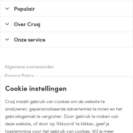
Populair
Over Crusj
Onze service
Algemene voorwaarden
Privacy Policy
Disclaimer
Cookie instellingen
Crusj maakt gebruik van cookies om de website te
Hulp of advies nodig?
analyseren, gepersonaliseerde advertenties te tonen en het
gebruiksgemak te vergroten. Door gebruik te maken van
Bel naar 085 - 0043 015
deze website, of door op 'Akkoord' te klikken, geef je
Whatsapp met Crusj
toestemming voor het gebruik van cookies. Wil je meer