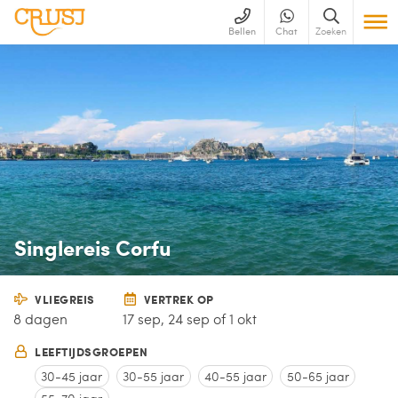
Bellen
Chat
Zoeken
Singlereis Corfu
VLIEGREIS
VERTREK OP
8 dagen
17 sep, 24 sep of 1 okt
LEEFTIJDSGROEPEN
30-45 jaar
30-55 jaar
40-55 jaar
50-65 jaar