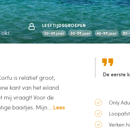
LEEFTIJDSGROEPEN
 okt
30-45 jaar
30-55 jaar
40-55 jaar
50-
De eerste k
orfu is relatief groot,
ene kant van het eiland
et mij vraagt! Voor de
Only Adu
tige baaitjes. Mijn...
Lees
Loopafst
Verken h