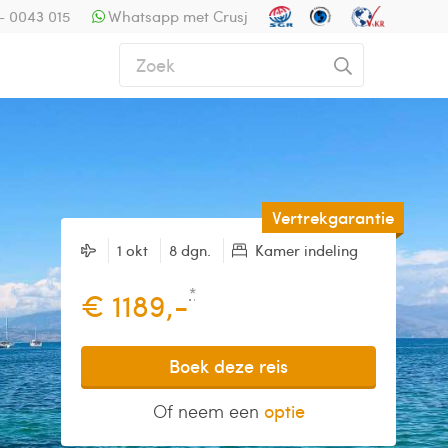
- 0043 015
Whatsapp met Crusj
Vertrekgarantie
1 okt
8 dgn.
Kamer indeling
*
€ 1189,-
Boek deze reis
Of neem een
optie