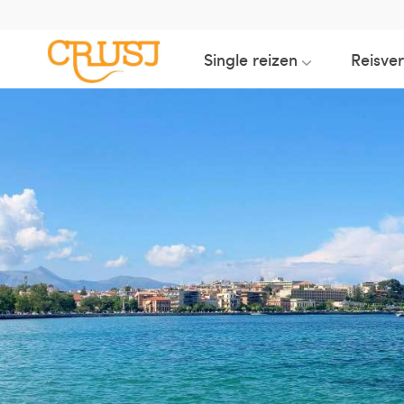
Single reizen
Reisve