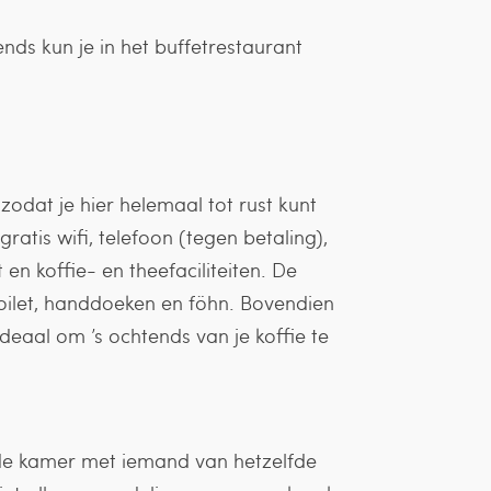
tends kun je in het buffetrestaurant
zodat je hier helemaal tot rust kunt
atis wifi, telefoon (tegen betaling),
t en koffie- en theefaciliteiten. De
oilet, handdoeken en föhn. Bovendien
ideaal om ’s ochtends van je koffie te
e de kamer met iemand van hetzelfde