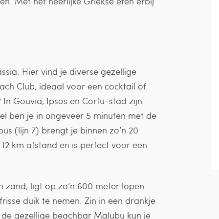
. Met het heerlijke Griekse eten erbij
assia. Hier vind je diverse gezellige
ach Club, ideaal voor een cocktail of
 In Gouvia, Ipsos en Corfu-stad zijn
el ben je in ongeveer 5 minuten met de
us (lijn 7) brengt je binnen zo’n 20
 12 km afstand en is perfect voor een
n zand, ligt op zo’n 600 meter lopen
frisse duik te nemen. Zin in een drankje
ij de gezellige beachbar Malubu kun je