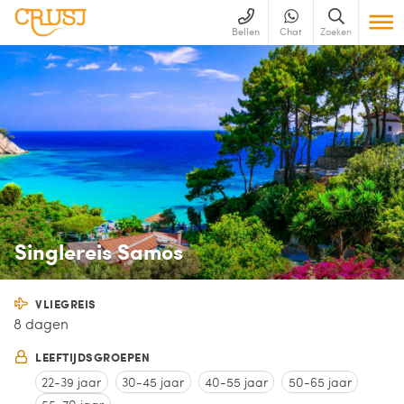
Bellen
Chat
Zoeken
Singlereis Samos
VLIEGREIS
8 dagen
LEEFTIJDSGROEPEN
22-39 jaar
30-45 jaar
40-55 jaar
50-65 jaar