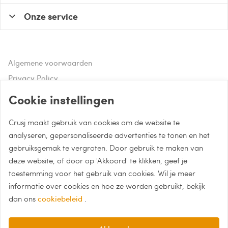
Onze service
Algemene voorwaarden
Privacy Policy
Disclaimer
Cookie instellingen
Crusj maakt gebruik van cookies om de website te
Hulp of advies nodig?
analyseren, gepersonaliseerde advertenties te tonen en het
gebruiksgemak te vergroten. Door gebruik te maken van
Bel naar 085 - 0043 015
deze website, of door op 'Akkoord' te klikken, geef je
Whatsapp met Crusj
toestemming voor het gebruik van cookies. Wil je meer
informatie over cookies en hoe ze worden gebruikt, bekijk
info@crusj.com
dan ons
cookiebeleid
.