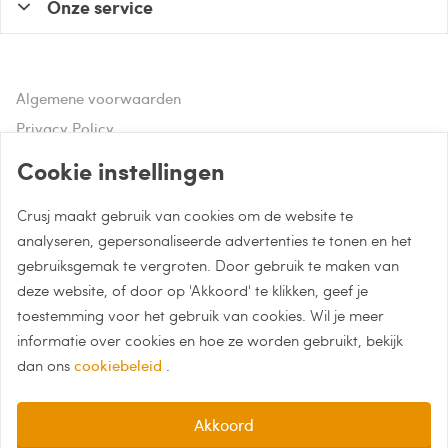
Onze service
Algemene voorwaarden
Privacy Policy
Disclaimer
Cookie instellingen
Crusj maakt gebruik van cookies om de website te
Hulp of advies nodig?
analyseren, gepersonaliseerde advertenties te tonen en het
gebruiksgemak te vergroten. Door gebruik te maken van
Bel naar 085 - 0043 015
deze website, of door op 'Akkoord' te klikken, geef je
Whatsapp met Crusj
toestemming voor het gebruik van cookies. Wil je meer
informatie over cookies en hoe ze worden gebruikt, bekijk
info@crusj.com
dan ons
cookiebeleid
.
Akkoord