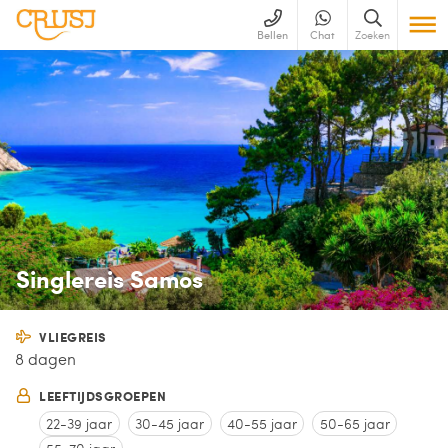
Bellen
Chat
Zoeken
Singlereis Samos
VLIEGREIS
8 dagen
LEEFTIJDSGROEPEN
22-39 jaar
30-45 jaar
40-55 jaar
50-65 jaar