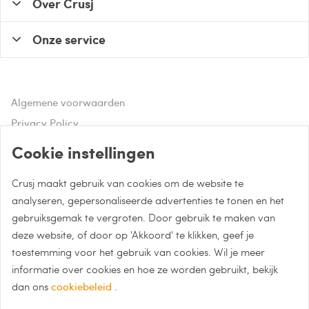
Over Crusj
Onze service
Algemene voorwaarden
Privacy Policy
Disclaimer
Cookie instellingen
Crusj maakt gebruik van cookies om de website te
Hulp of advies nodig?
analyseren, gepersonaliseerde advertenties te tonen en het
gebruiksgemak te vergroten. Door gebruik te maken van
Bel naar 085 - 0043 015
deze website, of door op 'Akkoord' te klikken, geef je
Whatsapp met Crusj
toestemming voor het gebruik van cookies. Wil je meer
informatie over cookies en hoe ze worden gebruikt, bekijk
info@crusj.com
dan ons
cookiebeleid
.