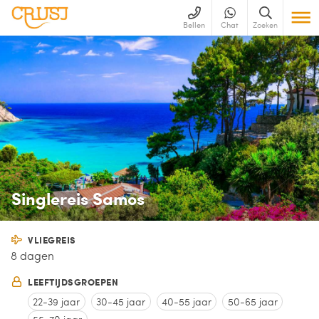
Bellen
Chat
Zoeken
Singlereis Samos
VLIEGREIS
8 dagen
LEEFTIJDSGROEPEN
22-39 jaar
30-45 jaar
40-55 jaar
50-65 jaar