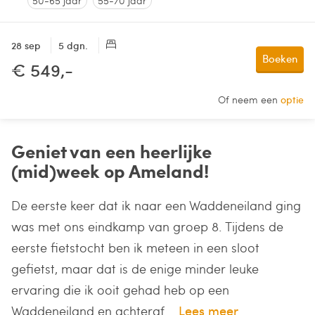
50-65 jaar
55-70 jaar
28 sep
5 dgn.
Boeken
€ 549,-
Of neem een
optie
Geniet van een heerlijke
(mid)week op Ameland!
De eerste keer dat ik naar een Waddeneiland ging
was met ons eindkamp van groep 8. Tijdens de
eerste fietstocht ben ik meteen in een sloot
gefietst, maar dat is de enige minder leuke
ervaring die ik ooit gehad heb op een
Waddeneiland en achteraf...
Lees meer