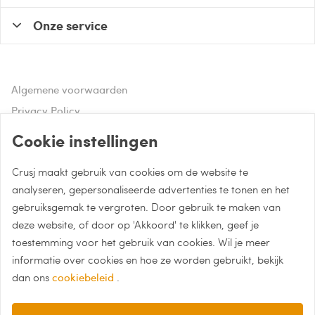
Onze service
Algemene voorwaarden
Privacy Policy
Disclaimer
Cookie instellingen
Crusj maakt gebruik van cookies om de website te
Hulp of advies nodig?
analyseren, gepersonaliseerde advertenties te tonen en het
gebruiksgemak te vergroten. Door gebruik te maken van
Bel naar 085 - 0043 015
deze website, of door op 'Akkoord' te klikken, geef je
Whatsapp met Crusj
toestemming voor het gebruik van cookies. Wil je meer
informatie over cookies en hoe ze worden gebruikt, bekijk
info@crusj.com
dan ons
cookiebeleid
.