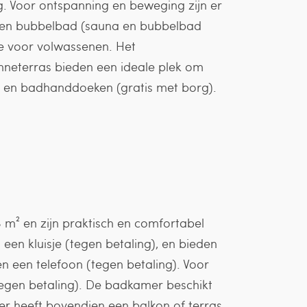
ng. Voor ontspanning en beweging zijn er
en een bubbelbad (sauna en bubbelbad
ie voor volwassenen. Het
neterras bieden een ideale plek om
s en badhanddoeken (gratis met borg).
m² en zijn praktisch en comfortabel
n een kluisje (tegen betaling), en bieden
en een telefoon (tegen betaling). Voor
tegen betaling). De badkamer beschikt
mer heeft bovendien een balkon of terras