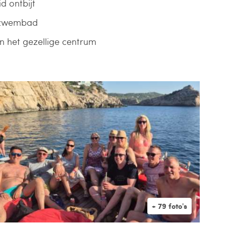
d ontbijt
k zwembad
n het gezellige centrum