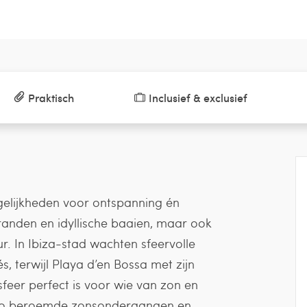
Praktisch
Inclusief & exclusief
ogelijkheden voor ontspanning én
randen en idyllische baaien, maar ook
r. In Ibiza-stad wachten sfeervolle
és, terwijl Playa d’en Bossa met zijn
sfeer perfect is voor wie van zon en
nio beroemde zonsondergangen en