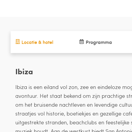
Locatie & hotel
Programma
Ibiza
Ibiza is een eiland vol zon, zee en eindeloze m
avontuur. Het staat bekend om zijn prachtige st
om het bruisende nachtleven en levendige cultuu
straatjes vol historie, boetiekjes en gezellige caf
uitgestrekte stranden, beachclubs en feestelijke 
muziek houdt. Aan de westkust biedt San Anto