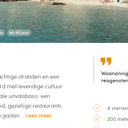
ar
40-55 jaar
Waanzinnig
achtige stranden en een
reisgenoten 
d met levendige cultuur
ale uitvalsbasis: een
d, gezellige restaurants
4 sterren
 gasten...
Lees meer
200 mete