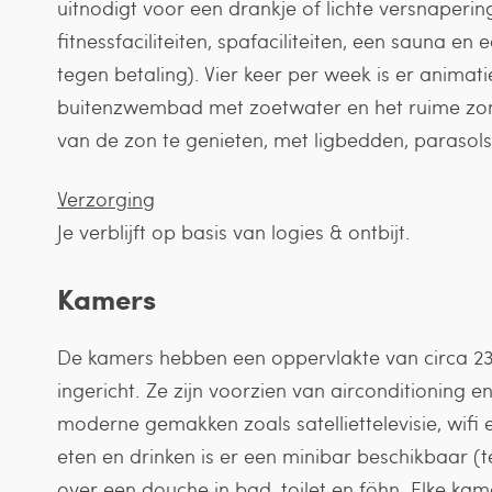
uitnodigt voor een drankje of lichte versnaperi
fitnessfaciliteiten, spafaciliteiten, een sauna 
tegen betaling). Vier keer per week is er animat
buitenzwembad met zoetwater en het ruime zon
van de zon te genieten, met ligbedden, parasol
Verzorging
Je verblijft op basis van logies & ontbijt.
Kamers
De kamers hebben een oppervlakte van circa 23 
ingericht. Ze zijn voorzien van airconditioning e
moderne gemakken zoals satelliettelevisie, wifi 
eten en drinken is er een minibar beschikbaar (
over een douche in bad, toilet en föhn. Elke ka