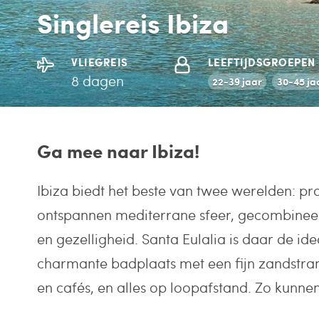
Singlereis Ibiza
VLIEGREIS
LEEFTIJDSGROEPEN
8 dagen
22-39 jaar
30-45 ja
Ga mee naar Ibiza!
Ibiza biedt het beste van twee werelden: pr
ontspannen mediterrane sfeer, gecombineer
en gezelligheid. Santa Eulalia is daar de ide
charmante badplaats met een fijn zandstran
en cafés, en alles op loopafstand. Zo kunnen