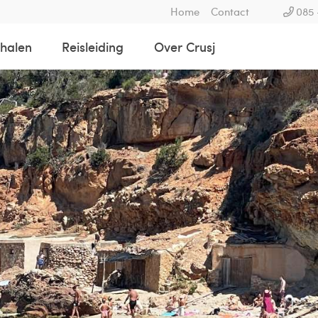
Home
Contact
085 
rhalen
Reisleiding
Over Crusj