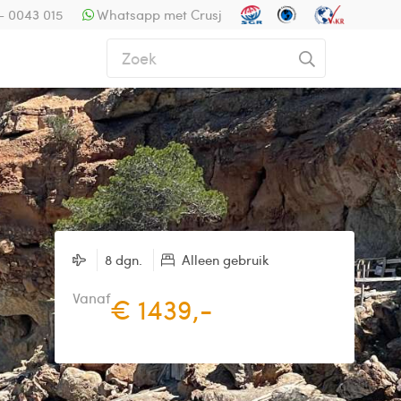
- 0043 015
Whatsapp met Crusj
8 dgn.
Alleen gebruik
Vanaf
€ 1439,-