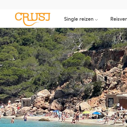
Single reizen
Reisve