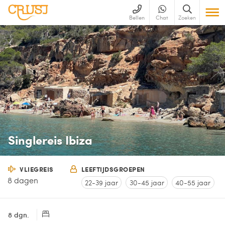
Bellen
Chat
Zoeken
Singlereis Ibiza
VLIEGREIS
LEEFTIJDSGROEPEN
8 dagen
22-39 jaar
30-45 jaar
40-55 jaar
8 dgn.