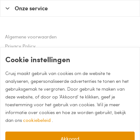
Onze service
Algemene voorwaarden
Privacy Policy
Disclaimer
Cookie instellingen
Crusj maakt gebruik van cookies om de website te
Hulp of advies nodig?
analyseren, gepersonaliseerde advertenties te tonen en het
gebruiksgemak te vergroten. Door gebruik te maken van
Bel naar 085 - 0043 015
deze website, of door op 'Akkoord' te klikken, geef je
Whatsapp met Crusj
toestemming voor het gebruik van cookies. Wil je meer
informatie over cookies en hoe ze worden gebruikt, bekijk
info@crusj.com
dan ons
cookiebeleid
.
Akkoord