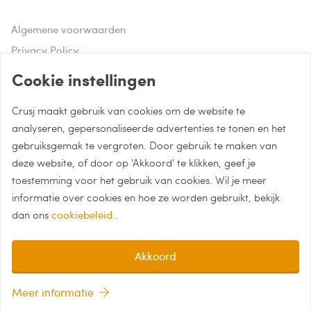
Algemene voorwaarden
Privacy Policy
Disclaimer
Cookie instellingen
Crusj maakt gebruik van cookies om de website te
Hulp of advies nodig?
analyseren, gepersonaliseerde advertenties te tonen en het
gebruiksgemak te vergroten. Door gebruik te maken van
Bel naar 085 - 0043 015
deze website, of door op 'Akkoord' te klikken, geef je
Whatsapp met Crusj
toestemming voor het gebruik van cookies. Wil je meer
informatie over cookies en hoe ze worden gebruikt, bekijk
info@crusj.com
dan ons
cookiebeleid
.
Akkoord
Meer informatie