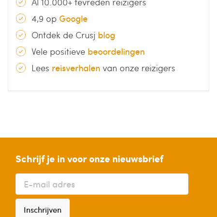
Al 10.000+ tevreden reizigers
4,9 op
Google
Ontdek de Crusj
blog
Vele positieve
beoordelingen
Lees
reisverhalen
van onze reizigers
Schrijf je in voor onze nieuwsbrief
Inschrijven