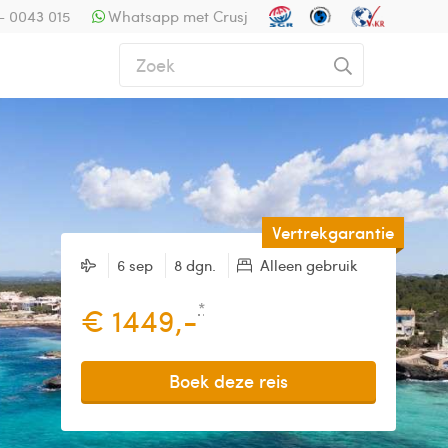
- 0043 015
Whatsapp met Crusj
Vertrekgarantie
6 sep
8 dgn.
Alleen gebruik
*
€ 1449,-
Boek deze reis