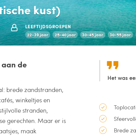
atische kust)
LEEFTIJDSGROEPEN
22-39 jaar
25-40 jaar
30-45 jaar
30-55 jaar
e aan de
Het was ee
l: brede zandstranden,
afés, winkeltjes en
Toplocat
tijlvolle stranden,
Sfeervol
nse gerechten. Maar er is
Brede z
aatsjes, maak