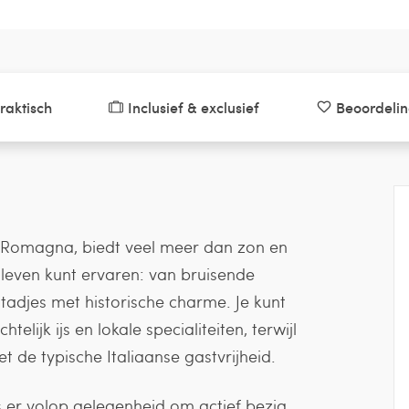
raktisch
Inclusief & exclusief
Beoordeli
lia-Romagna, biedt veel meer dan zon en
e leven kunt ervaren: van bruisende
tadjes met historische charme. Je kunt
elijk ijs en lokale specialiteiten, terwijl
t de typische Italiaanse gastvrijheid.
 er volop gelegenheid om actief bezig