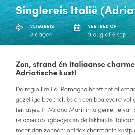
Singlereis Italië (Adri
VLIEGREIS
VERTREK OP
8 dagen
9 aug of 6 sep
Zon, strand én Italiaanse charm
Adriatische kust!
De regio Emilia-Romagna heeft het allemaa
gezellige beachclubs en een boulevard vol c
terrasjes. In Milano Marittima geniet je van s
relaxen op ligbedjes en de lekkerste Italiaa
meer dan zonnen: ontdek charmante kustpl