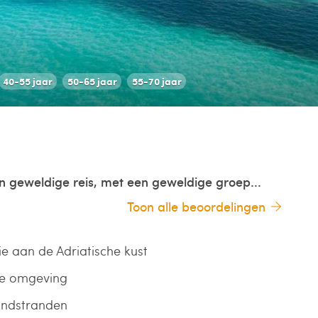
40-55 jaar
50-65 jaar
55-70 jaar
n geweldige reis, met een geweldige groep...
Toon alle beoordelingen
ie aan de Adriatische kust
le omgeving
andstranden