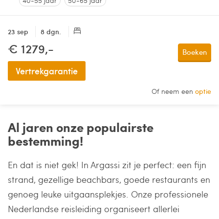
40-55 jaar
50-65 jaar
23 sep
8 dgn.
€ 1279,-
Boeken
Vertrekgarantie
Of neem een
optie
Al jaren onze populairste
bestemming!
En dat is niet gek! In Argassi zit je perfect: een fijn
strand, gezellige beachbars, goede restaurants en
genoeg leuke uitgaansplekjes. Onze professionele
Nederlandse reisleiding organiseert allerlei