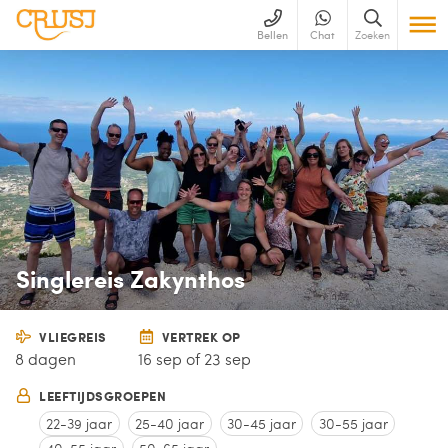
Bellen
Chat
Zoeken
Singlereis Zakynthos
VLIEGREIS
VERTREK OP
8 dagen
16 sep of 23 sep
LEEFTIJDSGROEPEN
22-39 jaar
25-40 jaar
30-45 jaar
30-55 jaar