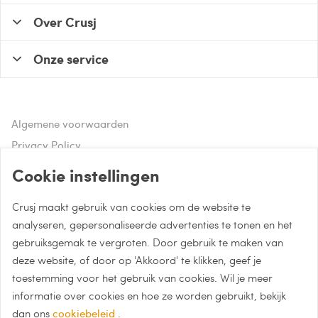
Over Crusj
Onze service
Algemene voorwaarden
Privacy Policy
Disclaimer
Cookie instellingen
Crusj maakt gebruik van cookies om de website te
Hulp of advies nodig?
analyseren, gepersonaliseerde advertenties te tonen en het
gebruiksgemak te vergroten. Door gebruik te maken van
Bel naar 085 - 0043 015
deze website, of door op 'Akkoord' te klikken, geef je
Whatsapp met Crusj
toestemming voor het gebruik van cookies. Wil je meer
informatie over cookies en hoe ze worden gebruikt, bekijk
info@crusj.com
dan ons
cookiebeleid
.