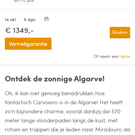
55-70 jaar
14 okt
8 dgn.
€ 1349,-
Boeken
Vertrekgarantie
Of neem een
optie
Ontdek de zonnige Algarve!
Oh, ik kan niet genoeg benadrukken hoe
fantastisch Carvoeiro is in de Algarve! Het heeft
zo'n bijzondere charme, vooral dankzij die 570
meter lange vlonderpaden langs de kust, met
rotsen en trappen die je leiden naar Miradouro da