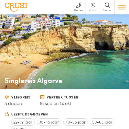
Bellen
Chat
Zoeken
Singlereis Algarve
VLIEGREIS
VERTREK TUSSEN
8 dagen
16 sep en 14 okt
LEEFTIJDSGROEPEN
22-39 jaar
30-45 jaar
40-55 jaar
50-65 jaar