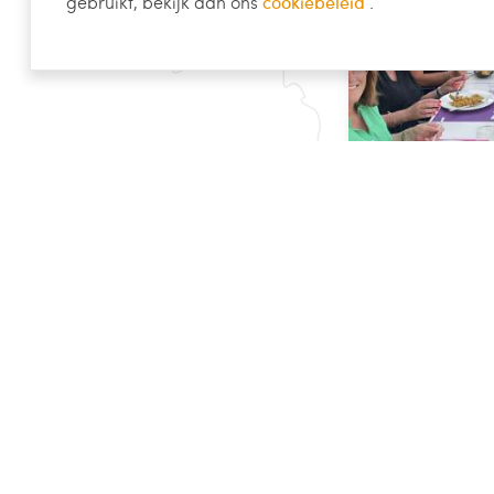
gebruikt, bekijk dan ons
cookiebeleid
.
Singlereis 
Vertrek op 24 se
1299,
v.a. €