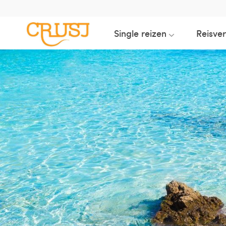
Single reizen
Reisve