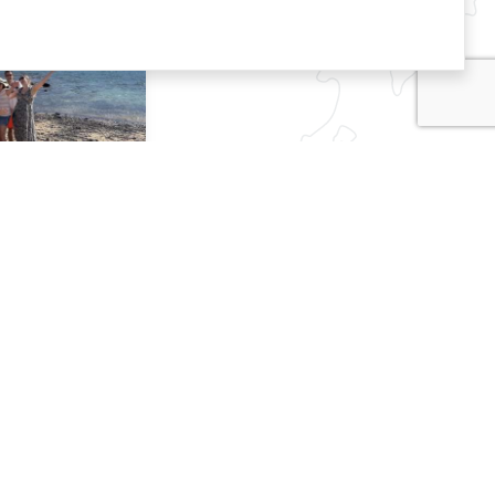
te
8 DAGEN
Vertrekgarantie