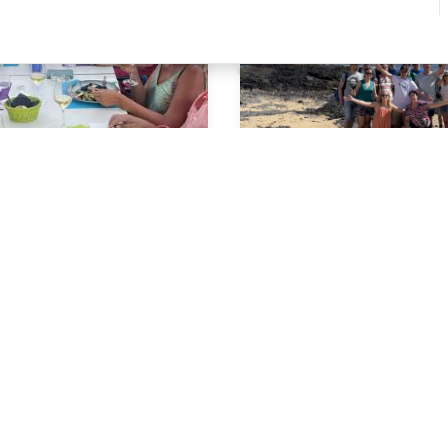
Mallorca
Singlereis Lanzaro
p of 8 okt
Vertrek op 21 nov of 25 feb
-
1459,-
*
v.a. €
*
8 DAGEN