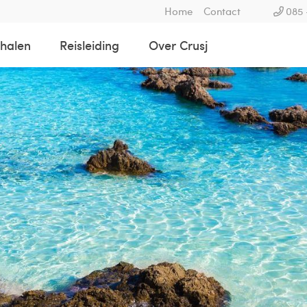
Home
Contact
085 
rhalen
Reisleiding
Over Crusj