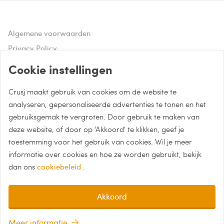
Algemene voorwaarden
Privacy Policy
Disclaimer
Cookie instellingen
Crusj maakt gebruik van cookies om de website te
Hulp of advies nodig?
analyseren, gepersonaliseerde advertenties te tonen en het
gebruiksgemak te vergroten. Door gebruik te maken van
Bel naar 085 - 0043 015
deze website, of door op 'Akkoord' te klikken, geef je
Whatsapp met Crusj
toestemming voor het gebruik van cookies. Wil je meer
informatie over cookies en hoe ze worden gebruikt, bekijk
info@crusj.com
dan ons
cookiebeleid
.
Akkoord
Meer informatie