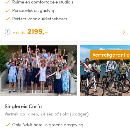
Ruime en comfortabele studio's
Persoonlijk en gastvrij
Perfect voor duikliefhebbers
2199,-
v.a. €
Vertrekgarantie
Singlereis Corfu
Vertrek op 17 sep, 24 sep of 1 okt (8 dagen)
Only Adult hotel in groene omgeving