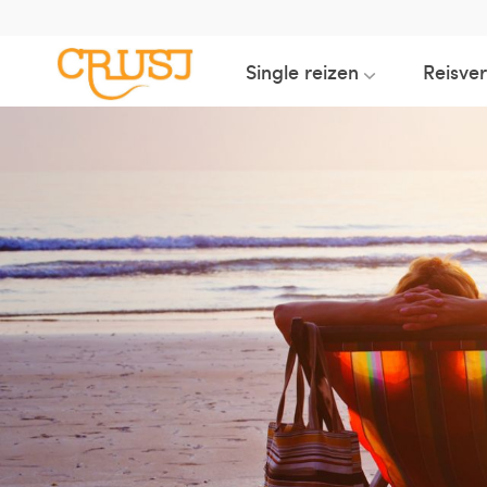
Single reizen
Reisve