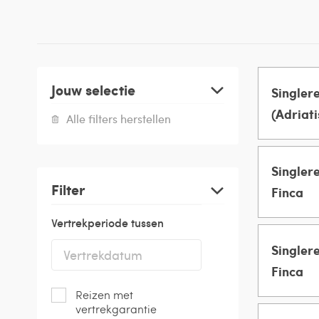
Jouw selectie
Singlere
(Adriati
Alle filters herstellen
Groeps
Singlere
MANNEN 
Filter
Finca
Vertrekperiode tussen
Groeps
VROUWEN
Singlere
MANNEN 
Finca
Reizen met
Groeps
VROUWEN
vertrekgarantie