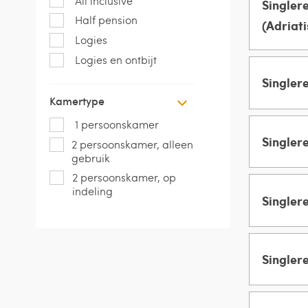
All inclusive
Singlere
MANNEN 
Half pension
(Adriati
Logies
Groeps
VROUWEN
Logies en ontbijt
Singler
MANNEN 
Kamertype
Groeps
1 persoonskamer
VROUWEN
Singler
2 persoonskamer, alleen
MANNEN 
gebruik
Groeps
2 persoonskamer, op
indeling
VROUWEN
Singlere
MANNEN 
Groeps
VROUWEN
Singlere
MANNEN 
Groeps