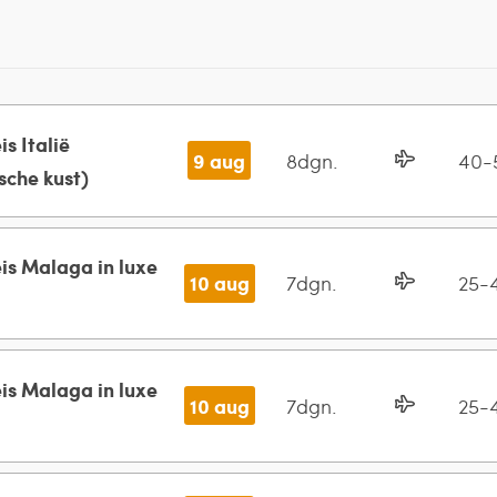
is Italië
9 aug
8dgn.
40-5
sche kust)
info
is Malaga in luxe
10 aug
7dgn.
25-4
(3)
41
46
52
info
 (3)
40
41
51
is Malaga in luxe
10 aug
7dgn.
25-4
(2)
28
33
info
 (2)
28
35