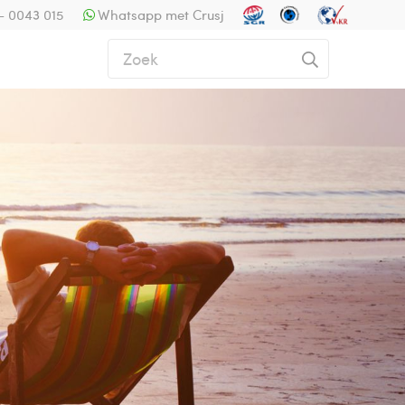
- 0043 015
Whatsapp met Crusj