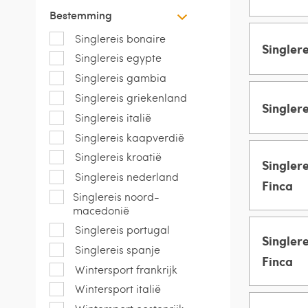
Bestemming
Groeps
VROUWEN
Singlereis bonaire
Singler
MANNEN 
Singlereis egypte
Singlereis gambia
Groeps
Singlereis griekenland
VROUWEN
Singler
MANNEN 
Singlereis italië
Singlereis kaapverdië
Groeps
Singlereis kroatië
VROUWEN
Singlere
MANNEN 
Singlereis nederland
Finca
Singlereis noord-
macedonië
Groeps
VROUWEN
Singlereis portugal
Singlere
Singlereis spanje
MANNEN 
Finca
Wintersport frankrijk
Wintersport italië
Groeps
VROUWEN