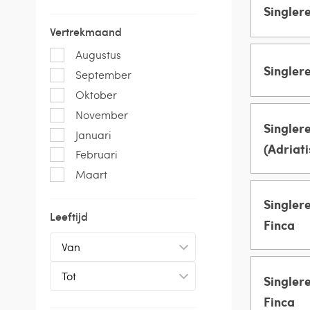
Singler
MANNEN 
Vertrekmaand
Groeps
Augustus
VROUWEN
Singler
September
MANNEN 
Oktober
Groeps
November
VROUWEN
Singlere
Januari
MANNEN 
(Adriati
Februari
Maart
Groeps
VROUWEN
Singlere
MANNEN 
Leeftijd
Finca
Groeps
VROUWEN
Singlere
MANNEN 
Finca