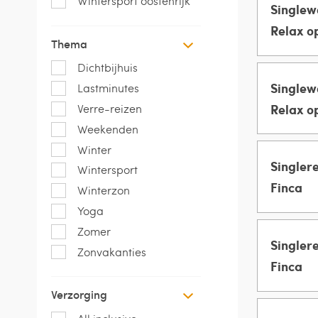
Wintersport oostenrijk
Singlew
MANNEN 
Relax o
Thema
Groeps
VROUWEN
Dichtbijhuis
Singlew
Lastminutes
MANNEN 
Relax o
Verre-reizen
Weekenden
Groeps
VROUWEN
Winter
Singlere
Wintersport
MANNEN 
Finca
Winterzon
Yoga
Groeps
VROUWEN
Zomer
Singlere
Zonvakanties
MANNEN 
Finca
Verzorging
Groeps
VROUWEN