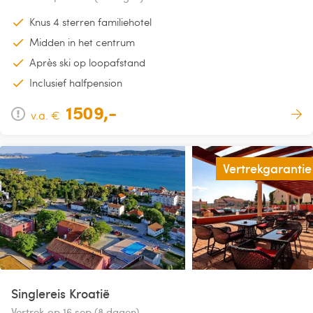
Knus 4 sterren familiehotel
Midden in het centrum
Après ski op loopafstand
Inclusief halfpension
1509,-
v.a. €
Vertrekgarantie
Singlereis Kroatië
Vertrek op 16 sep (8 dagen)