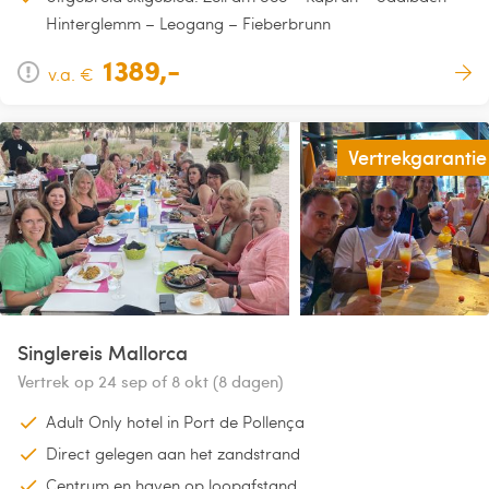
Hinterglemm – Leogang – Fieberbrunn
1389,-
v.a. €
Vertrekgarantie
Singlereis Mallorca
Vertrek op 24 sep of 8 okt (8 dagen)
Adult Only hotel in Port de Pollença
Direct gelegen aan het zandstrand
Centrum en haven op loopafstand