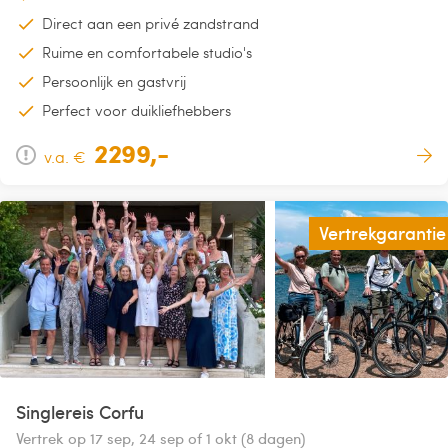
Direct aan een privé zandstrand
Ruime en comfortabele studio's
Persoonlijk en gastvrij
Perfect voor duikliefhebbers
2299,-
v.a. €
Vertrekgarantie
Singlereis Corfu
Vertrek op 17 sep, 24 sep of 1 okt (8 dagen)