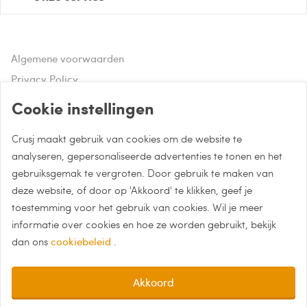
Algemene voorwaarden
Privacy Policy
Disclaimer
Cookie instellingen
Crusj maakt gebruik van cookies om de website te
Hulp of advies nodig?
analyseren, gepersonaliseerde advertenties te tonen en het
gebruiksgemak te vergroten. Door gebruik te maken van
Bel naar 085 - 0043 015
deze website, of door op 'Akkoord' te klikken, geef je
Whatsapp met Crusj
toestemming voor het gebruik van cookies. Wil je meer
informatie over cookies en hoe ze worden gebruikt, bekijk
info@crusj.com
dan ons
cookiebeleid
.
Akkoord
Filters