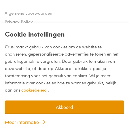
Algemene voorwaarden
Privacy Policy
Disclaimer
Cookie instellingen
Crusj maakt gebruik van cookies om de website te
Hulp of advies nodig?
analyseren, gepersonaliseerde advertenties te tonen en het
gebruiksgemak te vergroten. Door gebruik te maken van
Bel naar 085 - 0043 015
deze website, of door op 'Akkoord' te klikken, geef je
Whatsapp met Crusj
toestemming voor het gebruik van cookies. Wil je meer
informatie over cookies en hoe ze worden gebruikt, bekijk
info@crusj.com
dan ons
cookiebeleid
.
Akkoord
Meer informatie