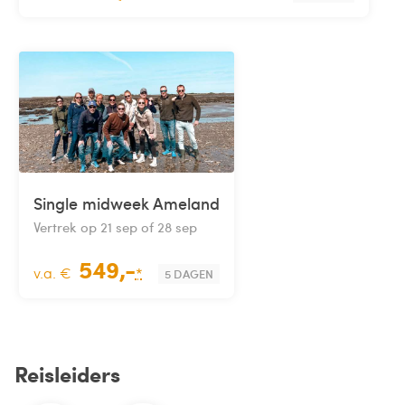
Single midweek Ameland
Vertrek op 21 sep of 28 sep
549,-
v.a. €
*
5 DAGEN
Reisleiders