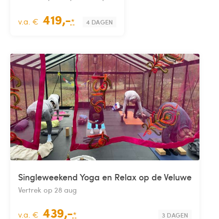
419,-
v.a. €
*
4 DAGEN
Singleweekend Yoga en Relax op de Veluwe
Vertrek op 28 aug
439,-
v.a. €
*
3 DAGEN