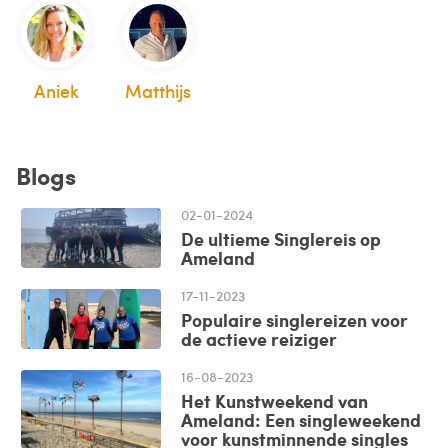
Aniek
Matthijs
Blogs
02-01-2024
De ultieme Singlereis op
Ameland
Ameland,
17-11-2023
een
Populaire singlereizen voor
van
de actieve reiziger
de
De
16-08-2023
prachtige
wereld
Het Kunstweekend van
Waddeneilanden
van
Ameland: Een singleweekend
voor kunstminnende singles
van
het