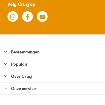
Crusj
Volg Crusj op
ook
aan
het...
Bestemmingen
Populair
Over Crusj
Onze service