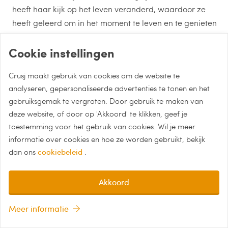
heeft haar kijk op het leven veranderd, waardoor ze
heeft geleerd om in het moment te leven en te genieten
van elk moment.
Cookie instellingen
Haar belangrijkste reistip voor gasten is om open-
Crusj maakt gebruik van cookies om de website te
minded te zijn en te genieten van alles wat op hun pad
analyseren, gepersonaliseerde advertenties te tonen en het
komt. Haar favoriete reismotto is: "Geniet. Nu!" Want
gebruiksgemak te vergroten. Door gebruik te maken van
zoals ze zegt, zeven maanden per jaar op reis, dat zou
deze website, of door op 'Akkoord' te klikken, geef je
ideaal zijn!
toestemming voor het gebruik van cookies. Wil je meer
informatie over cookies en hoe ze worden gebruikt, bekijk
dan ons
cookiebeleid
.
Akkoord
Aniek
Reisleider in Singlereis Nederland
Meer informatie