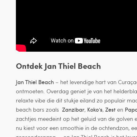
Ontdek Jan Thiel Beach
Jan Thiel Beach
– het levendige hart van Curaçao
ontmoeten. Overdag geniet je van het helderbl
relaxte vibe die dit stukje eiland zo populair ma
beach bars zoals
Zanzibar
,
Koko’s
,
Zest
en
Papa
zachtjes meedeint op het geluid van de golven en
nu kiest voor een smoothie in de ochtendzon, een
zonsondergang — op Jan Thiel Beach is het leve