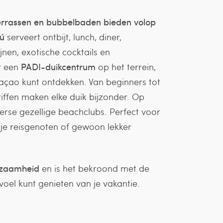
rassen en bubbelbaden bieden volop
lú
serveert ontbijt, lunch, diner,
jnen, exotische cocktails en
er een
PADI-duikcentrum
op het terrein,
açao kunt ontdekken. Van beginners tot
riffen maken elke duik bijzonder. Op
verse gezellige beachclubs. Perfect voor
 je reisgenoten of gewoon lekker
zaamheid
en is het bekroond met de
oel kunt genieten van je vakantie.