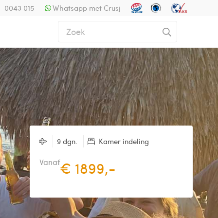
- 0043 015
Whatsapp met Crusj
9 dgn.
Kamer indeling
Vanaf
€ 1899,-