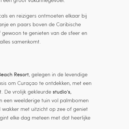
cals en reizigers ontmoeten elkaar bij
oranje en paars boven de Caribische
 of gewoon te genieten van de sfeer en
 alles samenkomt.
Beach Resort
, gelegen in de levendige
sbasis om Curaçao te ontdekken, met een
. De vrolijk gekleurde
studio’s,
in een weelderige tuin vol palmbomen
d wakker met uitzicht op zee of geniet
gint elke dag meteen met dat heerlijke