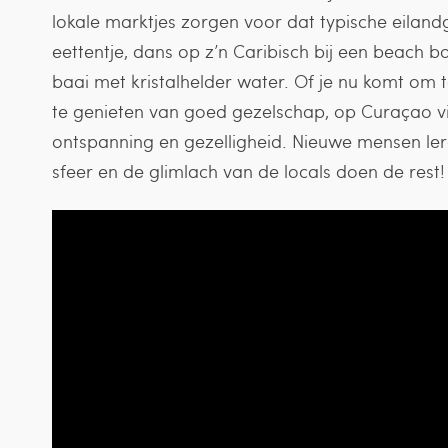
lokale marktjes zorgen voor dat typische eilandg
eettentje, dans op z’n Caribisch bij een beach 
baai met kristalhelder water. Of je nu komt om t
te genieten van goed gezelschap, op Curaçao vin
ontspanning en gezelligheid. Nieuwe mensen ler
sfeer en de glimlach van de locals doen de rest!