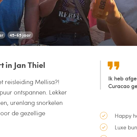
ar
45-65 jaar
 in Jan Thiel
Ik heb afg
t reisleiding Mellisa?!
Curacao ge
n puur ontspannen. Lekker
den, urenlang snorkelen
door de gezellige
Happy h
Luxe bun