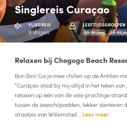
Singlereis Curaçao
VLIEGREIS
LEEFTIJDSGROEPEN
9 dagen
25-50 jaar
30-55 ja
Relaxen bij Chogogo Beach Resort
Bon Bini! Ga je mee chillen op de Antillen me
"Curaçao staat bij mij altijd in het teken va
relaxen op één van de vele prachtige stran
tussen de zeeschilpadden, lekker slenteren 
straatjes van Willemstad...
Lees meer