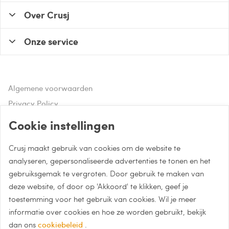
Over Crusj
Onze service
Algemene voorwaarden
Privacy Policy
Disclaimer
Cookie instellingen
Crusj maakt gebruik van cookies om de website te
Hulp of advies nodig?
analyseren, gepersonaliseerde advertenties te tonen en het
gebruiksgemak te vergroten. Door gebruik te maken van
Bel naar 085 - 0043 015
deze website, of door op 'Akkoord' te klikken, geef je
Whatsapp met Crusj
toestemming voor het gebruik van cookies. Wil je meer
informatie over cookies en hoe ze worden gebruikt, bekijk
info@crusj.com
dan ons
cookiebeleid
.