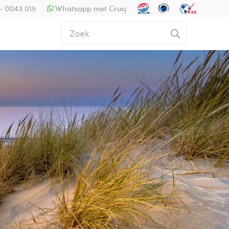
- 0043 015
Whatsapp met Crusj