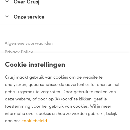
Over Crusj
Onze service
Algemene voorwaarden
Privacy Policy
Disclaimer
Cookie instellingen
Crusj maakt gebruik van cookies om de website te
Hulp of advies nodig?
analyseren, gepersonaliseerde advertenties te tonen en het
gebruiksgemak te vergroten. Door gebruik te maken van
Bel naar 085 - 0043 015
deze website, of door op 'Akkoord' te klikken, geef je
Whatsapp met Crusj
toestemming voor het gebruik van cookies. Wil je meer
informatie over cookies en hoe ze worden gebruikt, bekijk
info@crusj.com
dan ons
cookiebeleid
.