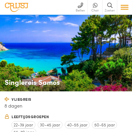
Bellen
Chat
Zoeken
Singlereis Samos
VLIEGREIS
8 dagen
LEEFTIJDSGROEPEN
22-39 jaar
30-45 jaar
40-55 jaar
50-65 jaar