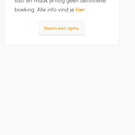
vast en maak je nog geen definitieve
boeking. Alle info vind je
hier
.
Neem een optie.