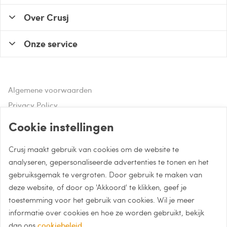
Over Crusj
Onze service
Algemene voorwaarden
Privacy Policy
Disclaimer
Cookie instellingen
Crusj maakt gebruik van cookies om de website te
Hulp of advies nodig?
analyseren, gepersonaliseerde advertenties te tonen en het
gebruiksgemak te vergroten. Door gebruik te maken van
Bel naar 085 - 0043 015
deze website, of door op 'Akkoord' te klikken, geef je
Whatsapp met Crusj
toestemming voor het gebruik van cookies. Wil je meer
informatie over cookies en hoe ze worden gebruikt, bekijk
info@crusj.com
dan ons
cookiebeleid
.