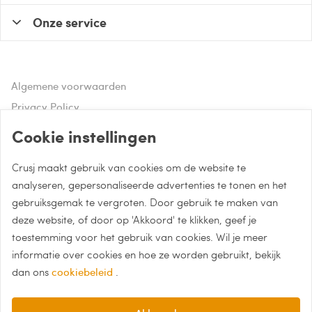
Onze service
Algemene voorwaarden
Privacy Policy
Disclaimer
Cookie instellingen
Crusj maakt gebruik van cookies om de website te
Hulp of advies nodig?
analyseren, gepersonaliseerde advertenties te tonen en het
gebruiksgemak te vergroten. Door gebruik te maken van
Bel naar 085 - 0043 015
deze website, of door op 'Akkoord' te klikken, geef je
Whatsapp met Crusj
toestemming voor het gebruik van cookies. Wil je meer
informatie over cookies en hoe ze worden gebruikt, bekijk
info@crusj.com
dan ons
cookiebeleid
.