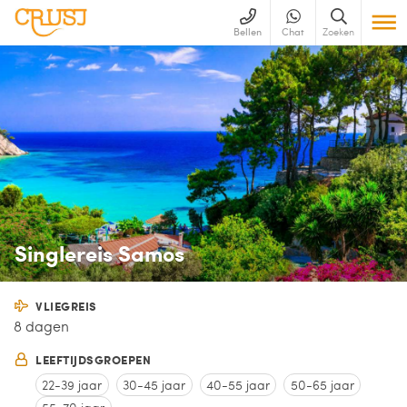
Bellen
Chat
Zoeken
Singlereis Samos
VLIEGREIS
8 dagen
LEEFTIJDSGROEPEN
22-39 jaar
30-45 jaar
40-55 jaar
50-65 jaar