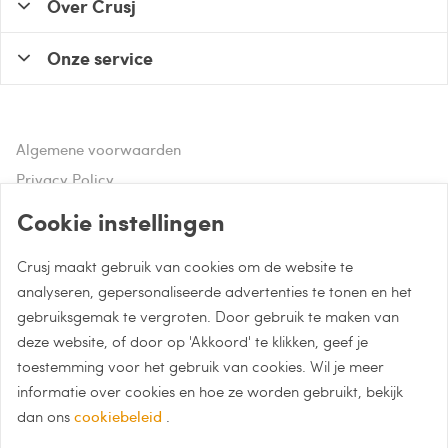
Over Crusj
Onze service
Algemene voorwaarden
Privacy Policy
Disclaimer
Cookie instellingen
Crusj maakt gebruik van cookies om de website te
Hulp of advies nodig?
analyseren, gepersonaliseerde advertenties te tonen en het
gebruiksgemak te vergroten. Door gebruik te maken van
Bel naar 085 - 0043 015
deze website, of door op 'Akkoord' te klikken, geef je
Whatsapp met Crusj
toestemming voor het gebruik van cookies. Wil je meer
informatie over cookies en hoe ze worden gebruikt, bekijk
info@crusj.com
dan ons
cookiebeleid
.