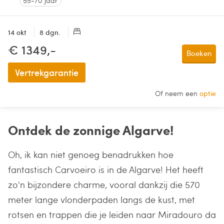
55-70 jaar
14 okt
8 dgn.
€ 1349,-
Boeken
Vertrekgarantie
Of neem een
optie
Ontdek de zonnige Algarve!
Oh, ik kan niet genoeg benadrukken hoe
fantastisch Carvoeiro is in de Algarve! Het heeft
zo'n bijzondere charme, vooral dankzij die 570
meter lange vlonderpaden langs de kust, met
rotsen en trappen die je leiden naar Miradouro da