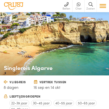
Bellen
Chat
Zoeken
Singlereis Algarve
VLIEGREIS
VERTREK TUSSEN
8 dagen
16 sep en 14 okt
LEEFTIJDSGROEPEN
22-39 jaar
30-45 jaar
40-55 jaar
50-65 jaar