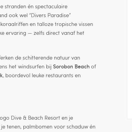
te stranden én spectaculaire
and ook wel “Divers Paradise”
oraalriffen en talloze tropische vissen
e ervaring — zelfs direct vanaf het
Verken de schitterende natuur van
jdens het windsurfen bij
Sorobon Beach
of
jk
, boordevol leuke restaurants en
ogo Dive & Beach Resort en je
en je tenen, palmbomen voor schaduw én