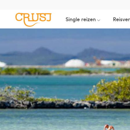
Single reizen
Reisve