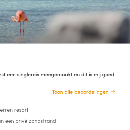
rst een singlereis meegemaakt en dit is mij goed
Toon alle beoordelingen
terren resort
an een privé zandstrand