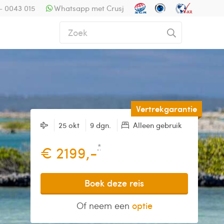
- 0043 015
Whatsapp met Crusj
Vertrekgarantie
25 okt
9 dgn.
Alleen gebruik
*
€ 2199,-
Boek deze reis
Of neem een
optie