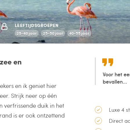
LEEFTIJDSGROEPEN
25-40 jaar
25-50 jaar
40-55 jaar
 zee en
Voor het ee
bevallen...
ekers en ik geniet hier
er. Strijk neer op één
verfrissende duik in het
Luxe 4 s
rand is er ook ontzettend
Direct a