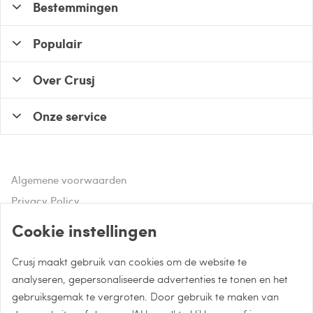
Bestemmingen
Populair
Over Crusj
Onze service
Algemene voorwaarden
Privacy Policy
Disclaimer
Cookie instellingen
Crusj maakt gebruik van cookies om de website te
Hulp of advies nodig?
analyseren, gepersonaliseerde advertenties te tonen en het
gebruiksgemak te vergroten. Door gebruik te maken van
Bel naar 085 - 0043 015