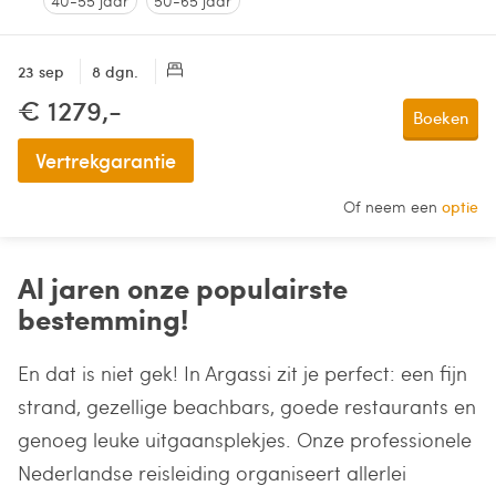
40-55 jaar
50-65 jaar
23 sep
8 dgn.
€ 1279,-
Boeken
Vertrekgarantie
Of neem een
optie
Al jaren onze populairste
bestemming!
En dat is niet gek! In Argassi zit je perfect: een fijn
strand, gezellige beachbars, goede restaurants en
genoeg leuke uitgaansplekjes. Onze professionele
Nederlandse reisleiding organiseert allerlei