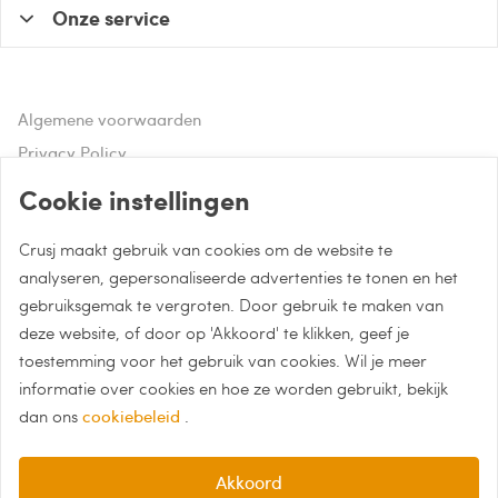
Onze service
Algemene voorwaarden
Privacy Policy
Disclaimer
Cookie instellingen
Crusj maakt gebruik van cookies om de website te
Hulp of advies nodig?
analyseren, gepersonaliseerde advertenties te tonen en het
gebruiksgemak te vergroten. Door gebruik te maken van
Bel naar 085 - 0043 015
deze website, of door op 'Akkoord' te klikken, geef je
Whatsapp met Crusj
toestemming voor het gebruik van cookies. Wil je meer
informatie over cookies en hoe ze worden gebruikt, bekijk
info@crusj.com
dan ons
cookiebeleid
.
Akkoord