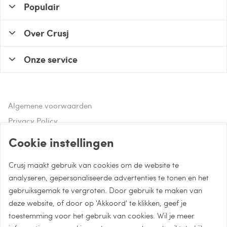
Populair
Over Crusj
Onze service
Algemene voorwaarden
Privacy Policy
Disclaimer
Cookie instellingen
Crusj maakt gebruik van cookies om de website te
Hulp of advies nodig?
analyseren, gepersonaliseerde advertenties te tonen en het
gebruiksgemak te vergroten. Door gebruik te maken van
Bel naar 085 - 0043 015
deze website, of door op 'Akkoord' te klikken, geef je
Whatsapp met Crusj
toestemming voor het gebruik van cookies. Wil je meer