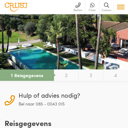
Bellen
Chat
Zoeken
1
2
3
4
Reisgegevens
Hulp of advies nodig?
Bel naar 085 - 0043 015
Reisgegevens