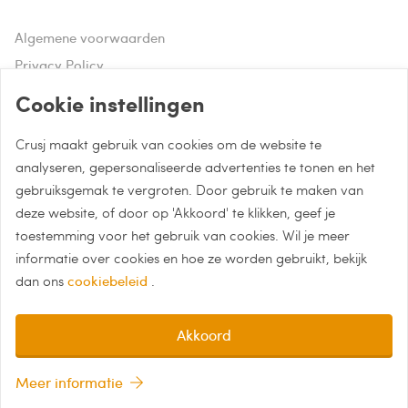
Algemene voorwaarden
Privacy Policy
Disclaimer
Cookie instellingen
Crusj maakt gebruik van cookies om de website te
Hulp of advies nodig?
analyseren, gepersonaliseerde advertenties te tonen en het
gebruiksgemak te vergroten. Door gebruik te maken van
Bel naar 085 - 0043 015
deze website, of door op 'Akkoord' te klikken, geef je
Whatsapp met Crusj
toestemming voor het gebruik van cookies. Wil je meer
informatie over cookies en hoe ze worden gebruikt, bekijk
info@crusj.com
dan ons
cookiebeleid
.
Akkoord
Meer informatie
Totaal
Berekenen...
Details