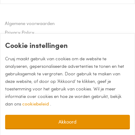
Algemene voorwaarden
Privacy Policy
Disclaimer
Cookie instellingen
Crusj maakt gebruik van cookies om de website te
Hulp of advies nodig?
analyseren, gepersonaliseerde advertenties te tonen en het
gebruiksgemak te vergroten. Door gebruik te maken van
Bel naar 085 - 0043 015
deze website, of door op 'Akkoord' te klikken, geef je
Whatsapp met Crusj
toestemming voor het gebruik van cookies. Wil je meer
informatie over cookies en hoe ze worden gebruikt, bekijk
info@crusj.com
dan ons
cookiebeleid
.
Akkoord