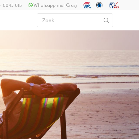
- 0043 015
Whatsapp met Crusj