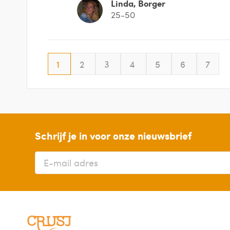
Linda, Borger
25-50
1
2
3
4
5
6
7
Schrijf je in voor onze nieuwsbrief