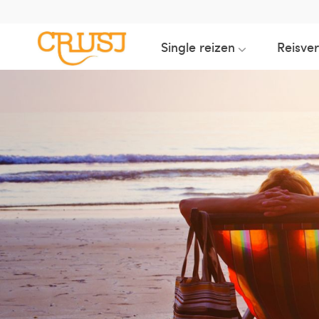
Single reizen
Reisve