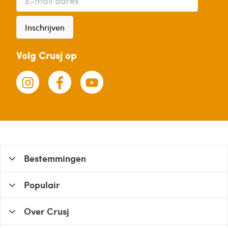
lekker
best
op
spannend!
Inschrijven
vakantie...
Het
Volg Crusj op
alternatief
is...
Bestemmingen
Populair
Over Crusj