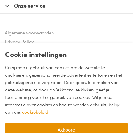
Onze service
Algemene voorwaarden
Privacy Policy
Disclaimer
Cookie instellingen
Crusj maakt gebruik van cookies om de website te
Hulp of advies nodig?
analyseren, gepersonaliseerde advertenties te tonen en het
gebruiksgemak te vergroten. Door gebruik te maken van
Bel naar 085 - 0043 015
deze website, of door op 'Akkoord' te klikken, geef je
Whatsapp met Crusj
toestemming voor het gebruik van cookies. Wil je meer
informatie over cookies en hoe ze worden gebruikt, bekijk
info@crusj.com
dan ons
cookiebeleid
.
Akkoord