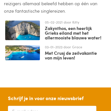
reizigers allemaal beleefd hebben op één van
onze fantastische singlereizen.
05-02-2021 door Kitty
Zakynthos, een heerlijk
Grieks eiland met het
allermooiste blauwe water!
Ik
03-01-2023 door Grace
ben
Met Crusj de zeilvakantie
single,
van mijn leven!
en
De
net
eerste
als
keer
bijna
alleen
iedereen
een
wil
reis
Schrijf je in voor onze nieuwsbrief
ik
boeken
gewoon
is