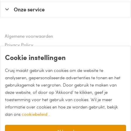
Onze service
Algemene voorwaarden
Privacy Policy
Disclaimer
Cookie instellingen
Crusj maakt gebruik van cookies om de website te
Hulp of advies nodig?
analyseren, gepersonaliseerde advertenties te tonen en het
gebruiksgemak te vergroten. Door gebruik te maken van
Bel naar 085 - 0043 015
deze website, of door op 'Akkoord' te klikken, geef je
Whatsapp met Crusj
toestemming voor het gebruik van cookies. Wil je meer
informatie over cookies en hoe ze worden gebruikt, bekijk
info@crusj.com
dan ons
cookiebeleid
.