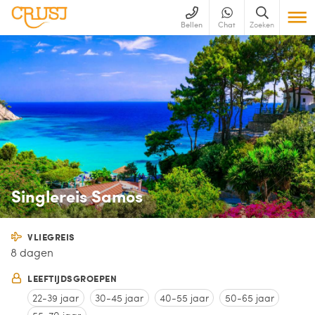
Bellen
Chat
Zoeken
Singlereis Samos
VLIEGREIS
8 dagen
LEEFTIJDSGROEPEN
22-39 jaar
30-45 jaar
40-55 jaar
50-65 jaar