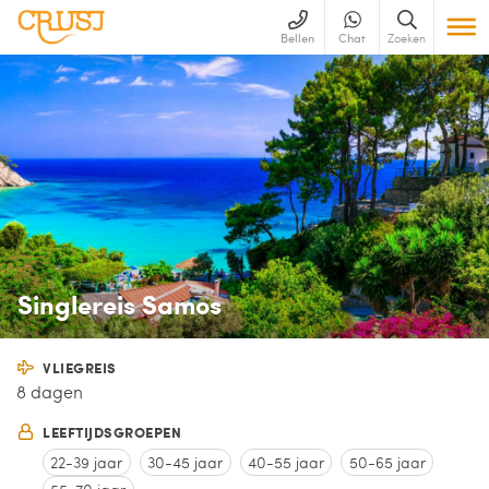
Bellen
Chat
Zoeken
Singlereis Samos
VLIEGREIS
8 dagen
LEEFTIJDSGROEPEN
22-39 jaar
30-45 jaar
40-55 jaar
50-65 jaar