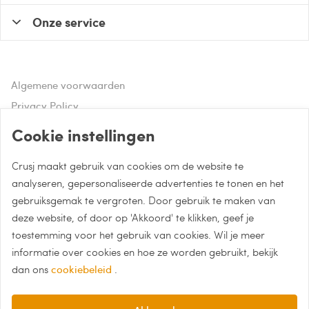
Onze service
Algemene voorwaarden
Privacy Policy
Disclaimer
Cookie instellingen
Crusj maakt gebruik van cookies om de website te
Hulp of advies nodig?
analyseren, gepersonaliseerde advertenties te tonen en het
gebruiksgemak te vergroten. Door gebruik te maken van
Bel naar 085 - 0043 015
deze website, of door op 'Akkoord' te klikken, geef je
Whatsapp met Crusj
toestemming voor het gebruik van cookies. Wil je meer
informatie over cookies en hoe ze worden gebruikt, bekijk
info@crusj.com
dan ons
cookiebeleid
.