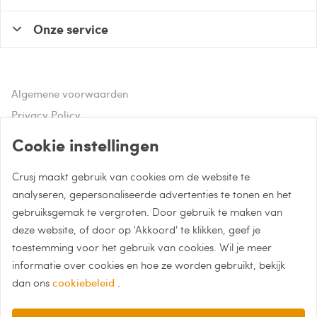
Onze service
Algemene voorwaarden
Privacy Policy
Disclaimer
Cookie instellingen
Crusj maakt gebruik van cookies om de website te
Hulp of advies nodig?
analyseren, gepersonaliseerde advertenties te tonen en het
gebruiksgemak te vergroten. Door gebruik te maken van
Bel naar 085 - 0043 015
deze website, of door op 'Akkoord' te klikken, geef je
Whatsapp met Crusj
toestemming voor het gebruik van cookies. Wil je meer
informatie over cookies en hoe ze worden gebruikt, bekijk
info@crusj.com
dan ons
cookiebeleid
.