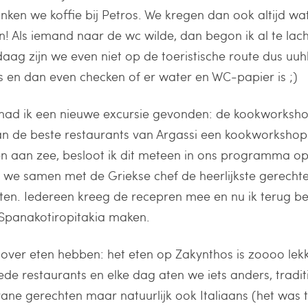
onken we koffie bij Petros. We kregen dan ook altijd wat
n! Als iemand naar de wc wilde, dan begon ik al te lache
daag zijn we even niet op de toeristische route dus uu
s en dan even checken of er water en WC-papier is ;)
ad ik een nieuwe excursie gevonden: de kookworkshop
n de beste restaurants van Argassi een kookworkshop
en aan zee, besloot ik dit meteen in ons programma o
 we samen met de Griekse chef de heerlijkste gerecht
aten. Iedereen kreeg de recepren mee en nu ik terug b
 Spanakotiropitakia maken.
 over eten hebben: het eten op Zakynthos is zoooo lek
ede restaurants en elke dag aten we iets anders, tradit
ne gerechten maar natuurlijk ook Italiaans (het was t