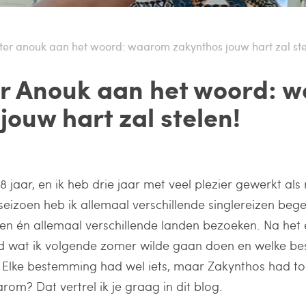
ster anouk aan het woord: waarom zakynthos jouw hart zal ste
er Anouk aan het woord: 
jouw hart zal stelen!
8 jaar, en ik heb drie jaar met veel plezier gewerkt als 
 seizoen heb ik allemaal verschillende singlereizen bege
nen én allemaal verschillende landen bezoeken. Na het 
d wat ik volgende zomer wilde gaan doen en welke be
Elke bestemming had wel iets, maar Zakynthos had toc
rom? Dat vertrel ik je graag in dit blog.