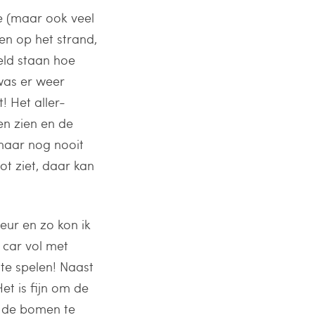
te (maar ook veel
ten op het strand,
teld staan hoe
 was er weer
! Het aller-
en zien en de
 maar nog nooit
ot ziet, daar kan
feur en zo kon ik
 car vol met
te spelen! Naast
et is fijn om de
n de bomen te