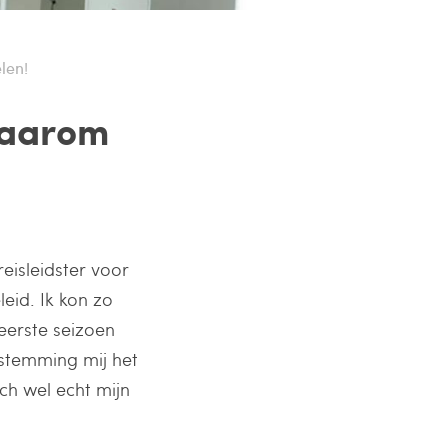
len!
waarom
reisleidster voor
leid. Ik kon zo
eerste seizoen
stemming mij het
h wel echt mijn