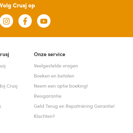
Volg Crusj op
rusj
Onze service
usj
Veelgestelde vragen
Boeken en betalen
bij Crusj
Neem een optie boeking!
Reisgarantie
s
Geld Terug en Repatriëring Garantie!
Klachten?