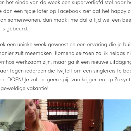
n het einde van de week een superverliefd stel naar he
e dan een tijdje later op Facebook ziet dat het happy 
gaan samenwonen, dan maakt me dat altijd wel een beet
s is gebeurd.
eek een unieke week geweest en een ervaring die je bui
anier zult meemaken. Komend seizoen zal ik helaas ni
kynthos werkzaam zijn, maar ga ik een nieuwe uitdagin
r tegen iedereen die twijfelt om een singlereis te boe
: DOEN! Je zult er geen spijt van krijgen en op Zakynt
 geweldige vakantie!