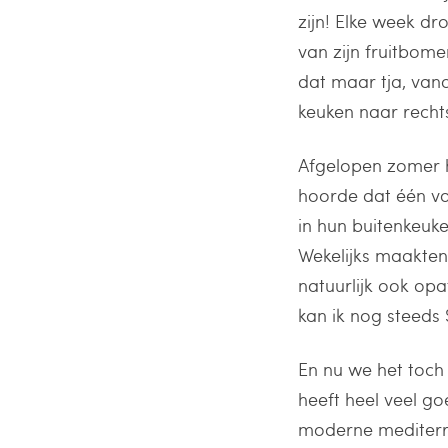
zijn! Elke week dr
van zijn fruitbome
dat maar tja, van
keuken naar recht
Afgelopen zomer h
hoorde dat één va
in hun buitenkeuk
Wekelijks maakten
natuurlijk ook op
kan ik nog steeds
En nu we het toch
heeft heel veel go
moderne mediterra