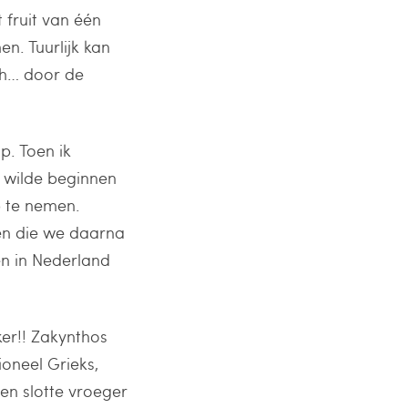
 fruit van één
n. Tuurlijk kan
hh… door de
. Toen ik
 wilde beginnen
p te nemen.
en die we daarna
en in Nederland
ker!! Zakynthos
ioneel Grieks,
en slotte vroeger