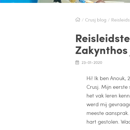
Crusj blog
Reisleid
Reisleidst
Zakynthos 
23-01-2020
Hi! Ik ben Anouk, 2
Crusj. Mijn eerste
het vak leren ken
werd mij gevraag
meeste aansprak. 
hart gestolen. Waa