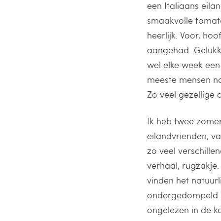
een Italiaans eila
smaakvolle tomate
heerlijk. Voor, ho
aangehad. Gelukkig
wel elke week een
meeste mensen nog
Zo veel gezellige
Ik heb twee zomer
eilandvrienden, v
zo veel verschill
verhaal, rugzakje.
vinden het natuur
ondergedompeld in
ongelezen in de ko