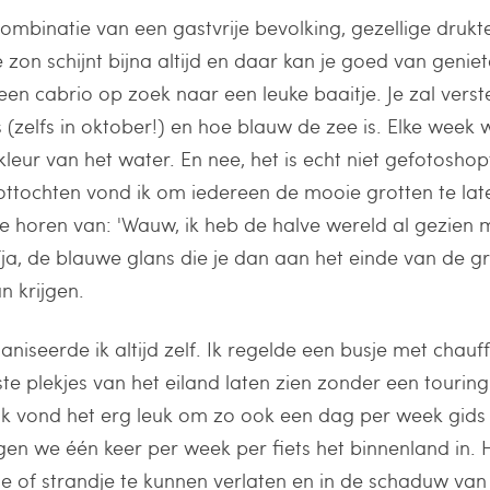
combinatie van een gastvrije bevolking, gezellige druk
de zon schijnt bijna altijd en daar kan je goed van genie
een cabrio op zoek naar een leuke baaitje. Je zal vers
s (zelfs in oktober!) en hoe blauw de zee is. Elke week
leur van het water. En nee, het is echt niet gefotoshopt
ottochten vond ik om iedereen de mooie grotten te lat
 te horen van: 'Wauw, ik heb de halve wereld al gezien
 Tja, de blauwe glans die je dan aan het einde van de gr
n krijgen.
aniseerde ik altijd zelf. Ik regelde een busje met chauf
e plekjes van het eiland laten zien zonder een touring
 Ik vond het erg leuk om zo ook een dag per week gids 
gen we één keer per week per fiets het binnenland in. H
dje of strandje te kunnen verlaten en in de schaduw va