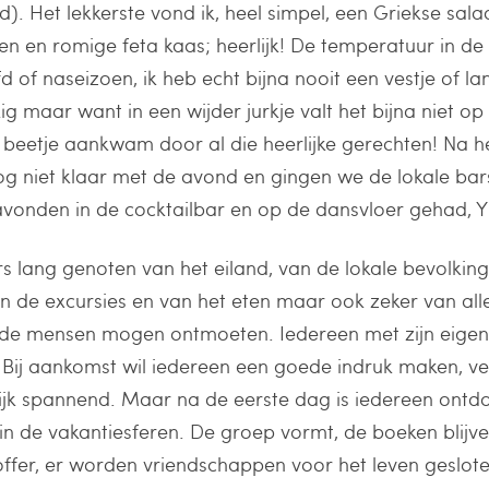
nd). Het lekkerste vond ik, heel simpel, een Griekse sal
n en romige feta kaas; heerlijk! De temperatuur in d
ofd of naseizoen, ik heb echt bijna nooit een vestje of l
 maar want in een wijder jurkje valt het bijna niet op 
 beetje aankwam door al die heerlijke gerechten! Na h
 niet klaar met de avond en gingen we de lokale bar
 avonden in de cocktailbar en op de dansvloer gehad, 
s lang genoten van het eiland, van de lokale bevolking
an de excursies en van het eten maar ook zeker van all
ende mensen mogen ontmoeten. Iedereen met zijn eigen
 Bij aankomst wil iedereen een goede indruk maken, vee
lijk spannend. Maar na de eerste dag is iedereen ontd
 de vakantiesferen. De groep vormt, de boeken blijv
ffer, er worden vriendschappen voor het leven gesloten 