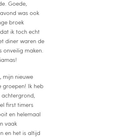
ade. Goede,
e avond was ook
ange broek
dat ik toch echt
et diner waren de
s onveilig maken.
Yiamas!
, mijn nieuwe
e groepen! Ik heb
 achtergrond,
l first timers
ooit en helemaal
en vaak
en het is altijd