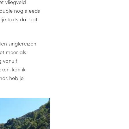
t vliegveld
couple nog steeds
je trots dat dat
ten singlereizen
et meer als
g vanuit
ken, kan ik
hos heb je