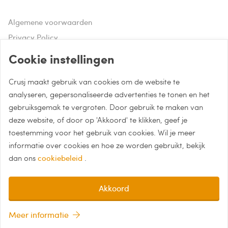
Algemene voorwaarden
Privacy Policy
Disclaimer
Cookie instellingen
Crusj maakt gebruik van cookies om de website te
Hulp of advies nodig?
analyseren, gepersonaliseerde advertenties te tonen en het
gebruiksgemak te vergroten. Door gebruik te maken van
Bel naar 085 - 0043 015
deze website, of door op 'Akkoord' te klikken, geef je
Whatsapp met Crusj
toestemming voor het gebruik van cookies. Wil je meer
informatie over cookies en hoe ze worden gebruikt, bekijk
info@crusj.com
dan ons
cookiebeleid
.
Akkoord
Meer informatie