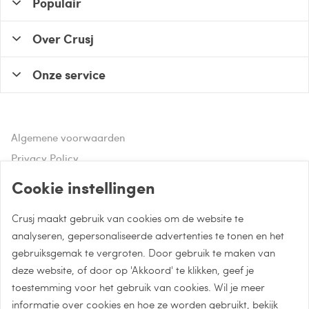
Populair
Over Crusj
Onze service
Algemene voorwaarden
Privacy Policy
Disclaimer
Cookie instellingen
Crusj maakt gebruik van cookies om de website te
Hulp of advies nodig?
analyseren, gepersonaliseerde advertenties te tonen en het
gebruiksgemak te vergroten. Door gebruik te maken van
Bel naar 085 - 0043 015
deze website, of door op 'Akkoord' te klikken, geef je
Whatsapp met Crusj
toestemming voor het gebruik van cookies. Wil je meer
informatie over cookies en hoe ze worden gebruikt, bekijk