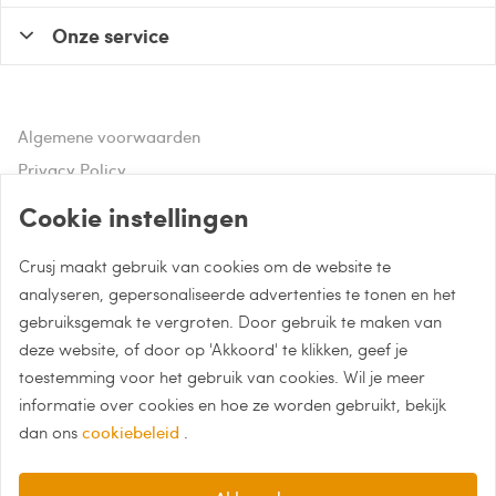
Onze service
Algemene voorwaarden
Privacy Policy
Disclaimer
Cookie instellingen
Crusj maakt gebruik van cookies om de website te
Hulp of advies nodig?
analyseren, gepersonaliseerde advertenties te tonen en het
gebruiksgemak te vergroten. Door gebruik te maken van
Bel naar 085 - 0043 015
deze website, of door op 'Akkoord' te klikken, geef je
Whatsapp met Crusj
toestemming voor het gebruik van cookies. Wil je meer
informatie over cookies en hoe ze worden gebruikt, bekijk
info@crusj.com
dan ons
cookiebeleid
.