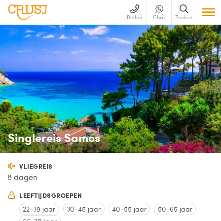
Bellen
Chat
Zoeken
Singlereis Samos
VLIEGREIS
8 dagen
LEEFTIJDSGROEPEN
22-39 jaar
30-45 jaar
40-55 jaar
50-65 jaar