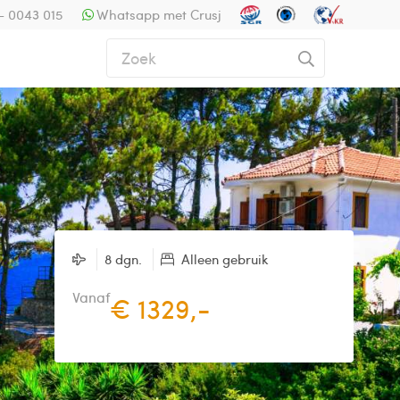
- 0043 015
Whatsapp met Crusj
8 dgn.
Alleen gebruik
Vanaf
€ 1329,-