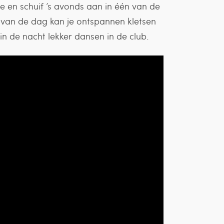
e en schuif ’s avonds aan in één van de
e van de dag kan je ontspannen kletsen
n de nacht lekker dansen in de club.