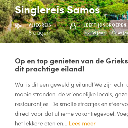
Singlereis Samos
VLIEGREIS
LEEFTIJDSGROEPEN
8 dagen
22-39 jaar
30-45 ja
Op en top genieten van de Grieks
dit prachtige eiland!
Wat is dit een geweldig eiland! We zijn echt
mooie stranden, de vriendelijke locals, gezel
restaurantjes. De smalle straatjes en sfeervo
direct voor dat ultieme vakantiegevoel. Voe
het lekkere eten en...
Lees meer