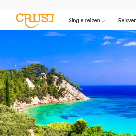
Single reizen
Reisve