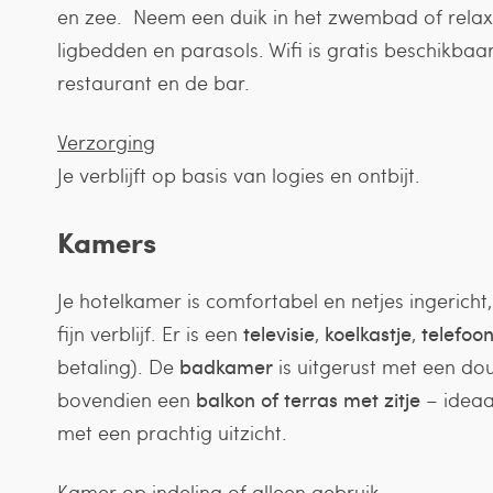
en zee. Neem een duik in het zwembad of relax
ligbedden en parasols. Wifi is gratis beschikbaa
restaurant en de bar.
Verzorging
Je verblijft op basis van logies en ontbijt.
Kamers
Je hotelkamer is comfortabel en netjes ingericht
fijn verblijf. Er is een
televisie
,
koelkastje
,
telefoo
betaling). De
badkamer
is uitgerust met een dou
bovendien een
balkon of terras met zitje
– ideaa
met een prachtig uitzicht.
Kamer op indeling of alleen gebruik