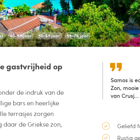
ar
40-55 jaar
50-65 jaar
55-70 jaar
e gastvrijheid op
Samos is ec
Zon, mooie 
 onder de indruk van de
van Crusj...
lige bars en heerlijke
lle terrasjes zorgen
g daar de Griekse zon,
Geliefd f
Rustig g