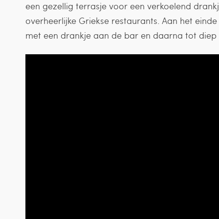
een gezellig terrasje voor een verkoelend drankj
overheerlijke Griekse restaurants. Aan het eind
met een drankje aan de bar en daarna tot diep i