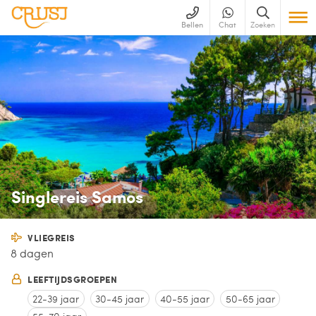
Bellen
Chat
Zoeken
Singlereis Samos
VLIEGREIS
8 dagen
LEEFTIJDSGROEPEN
22-39 jaar
30-45 jaar
40-55 jaar
50-65 jaar