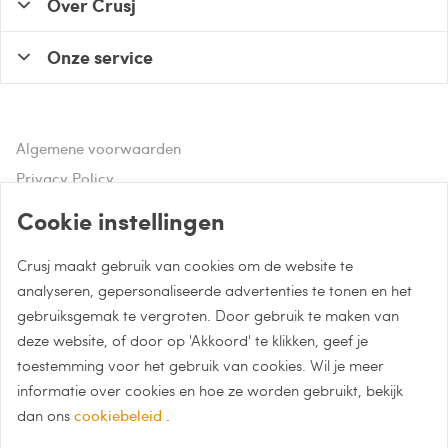
Over Crusj
Onze service
Algemene voorwaarden
Privacy Policy
Disclaimer
Cookie instellingen
Crusj maakt gebruik van cookies om de website te
Hulp of advies nodig?
analyseren, gepersonaliseerde advertenties te tonen en het
gebruiksgemak te vergroten. Door gebruik te maken van
Bel naar 085 - 0043 015
deze website, of door op 'Akkoord' te klikken, geef je
Whatsapp met Crusj
toestemming voor het gebruik van cookies. Wil je meer
informatie over cookies en hoe ze worden gebruikt, bekijk
info@crusj.com
dan ons
cookiebeleid
.